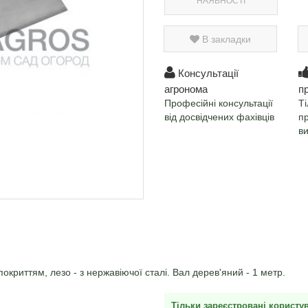
НАЯВНОСТІ
В закладки
Консультації
агронома
п
Професійні консультації
Ті
від досвідчених фахівців
п
в
окриттям, лезо - з нержавіючої сталі. Вал дерев'яний - 1 метр.
Тільки зареєстровані користу