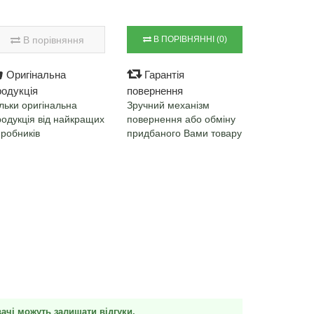
В порівняння
В ПОРІВНЯННІ (0)
Оригінальна
Гарантія
родукція
повернення
льки оригінальна
Зручний механізм
родукція від найкращих
повернення або обміну
иробників
придбаного Вами товару
вачі можуть залишати відгуки.