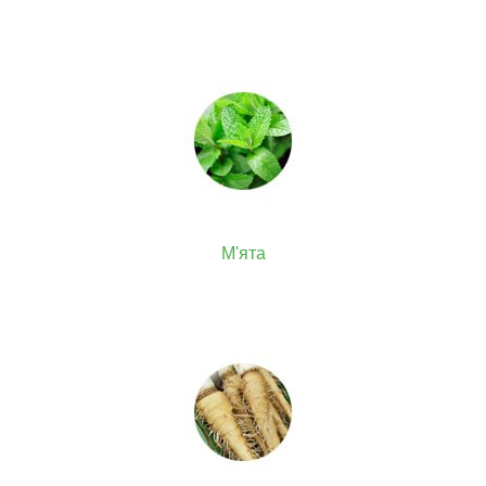
М'ята