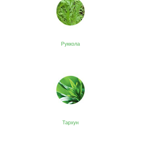
Руккола
Тархун