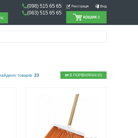
(098) 515 65 65
Реєстрація
Вхід
(063) 515 65 65
КОШИК
0
УК
найдено товарів:
23
В ПОРІВНЯННІ
(0)