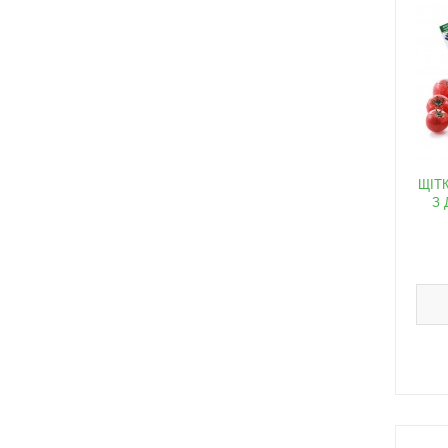
ЩІТ
З 