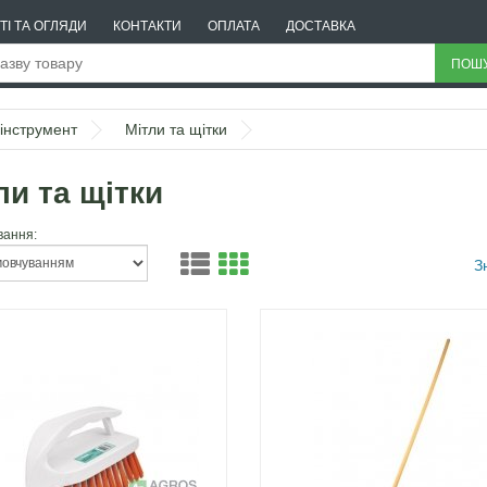
ТІ ТА ОГЛЯДИ
КОНТАКТИ
ОПЛАТА
ДОСТАВКА
ПОШ
інструмент
Мітли та щітки
ли та щітки
вання:
З