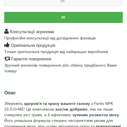
Консультації агронома
Професійні консультації від досвідчених фахівців
Оригінальна продукція
Тільки оригінальна продукція від найкращих виробників
Гарантія повернення
Зручний механізм повернення або обміну придбаного Вами
товару
Опис
Збережіть
здоров'я та красу вашого газону
з Fertis NPK
15.0.0+МЕ! Це комплексне
азотне добриво
, яке не лише
стимулює ріст трави, а й ефективно
зупиняє розвиток моху
.
Його унікальна формула створює несприятливі умови для
поширення моху, при цьому зміцнюючи газон та
покращуючи