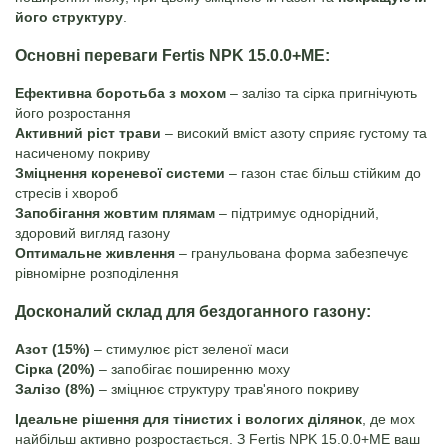
його структуру
.
Основні переваги Fertis NPK 15.0.0+МЕ:
Ефективна боротьба з мохом
– залізо та сірка пригнічують
його розростання
Активний ріст трави
– високий вміст азоту сприяє густому та
насиченому покриву
Зміцнення кореневої системи
– газон стає більш стійким до
стресів і хвороб
Запобігання жовтим плямам
– підтримує однорідний,
здоровий вигляд газону
Оптимальне живлення
– гранульована форма забезпечує
рівномірне розподілення
Досконалий склад для бездоганного газону:
Азот (15%)
– стимулює ріст зеленої маси
Сірка (20%)
– запобігає поширенню моху
Залізо (8%)
– зміцнює структуру трав'яного покриву
Ідеальне рішення для тінистих і вологих ділянок
, де мох
найбільш активно розростається. З Fertis NPK 15.0.0+МЕ ваш