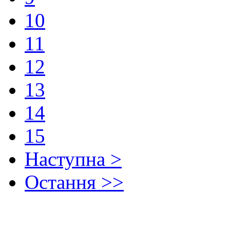
10
11
12
13
14
15
Наступна >
Остання >>