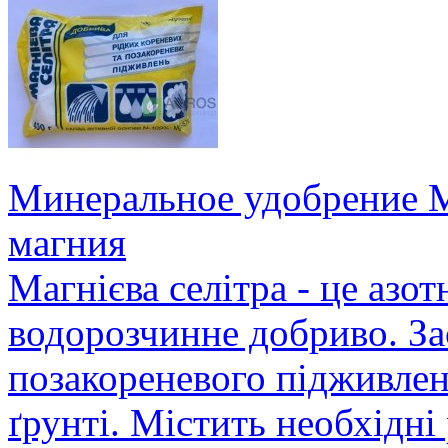
Минеральное удобрение Ма
магния
Магнієва селітра - це азо
водорозчинне добриво. Зас
позакореневого підживлен
ґрунті. Містить необхідні