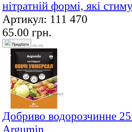
нітратній формі, які сти
Артикул: 111 470
65.00 грн.
Придбати
Добриво водорозчинне 25г
Argumin