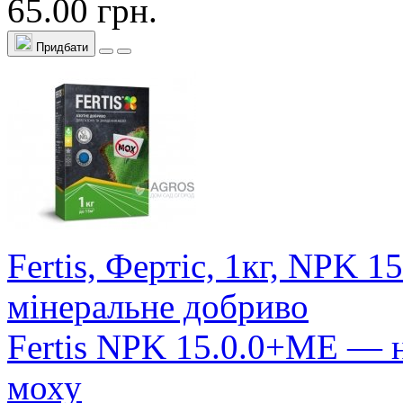
65.00 грн.
Придбати
Fertis, Фертіс, 1кг, NPK 
мінеральне добриво
Fertis NPK 15.0.0+МЕ — н
моху