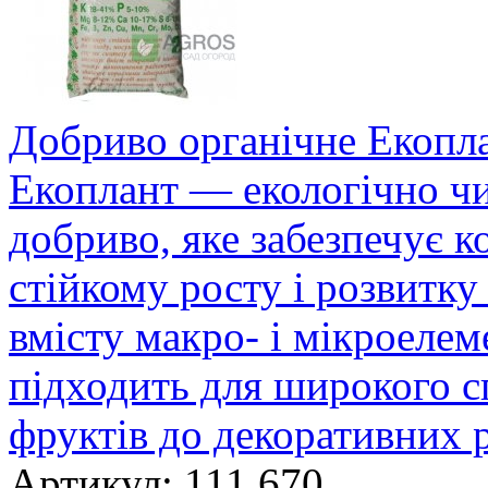
Добриво органічне Екопла
Екоплант — екологічно чи
добриво, яке забезпечує 
стійкому росту і розвитку
вмісту макро- і мікроелем
підходить для широкого сп
фруктів до декоративних р
Артикул: 111 670